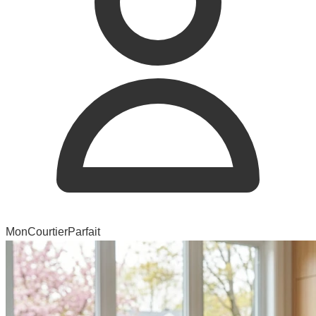
MonCourtierParfait