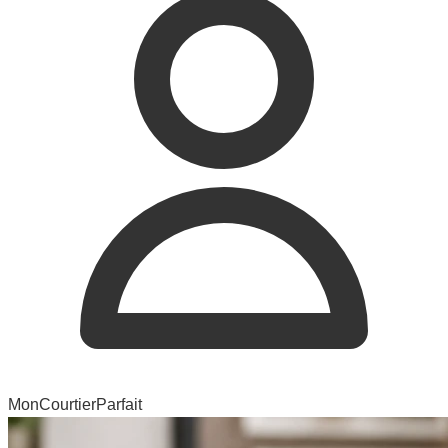
MonCourtierParfait