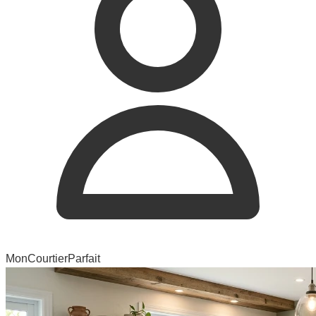
MonCourtierParfait