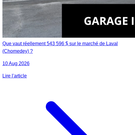
Que vaut réellement 543 596 $ sur le marché de Laval
(Chomedey) ?
10 Aug 2026
Lire l'article