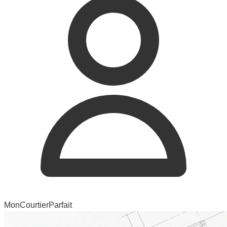
MonCourtierParfait