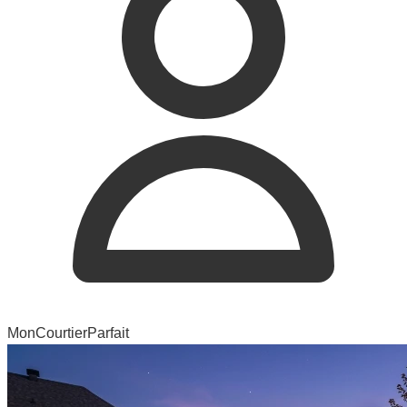
MonCourtierParfait