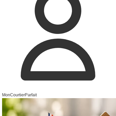
MonCourtierParfait