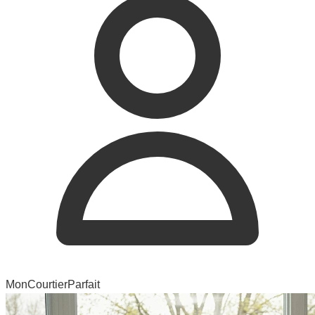
MonCourtierParfait