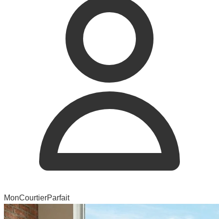
MonCourtierParfait